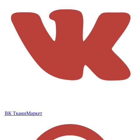
ВК ТканиМаркет