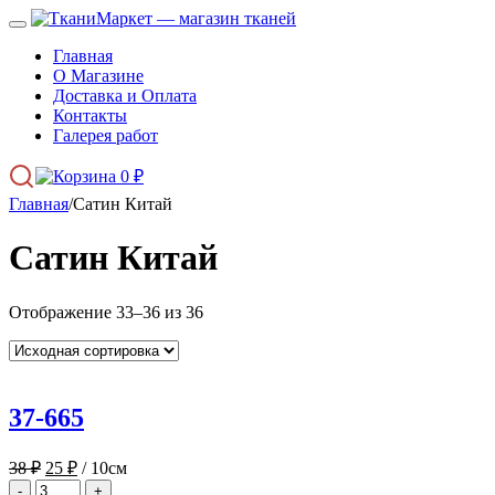
Главная
О Магазине
Доставка и Оплата
Контакты
Галерея работ
0
₽
Главная
/
Сатин Китай
Сатин Китай
Отображение 33–36 из 36
37-665
Первоначальная
Текущая
38
₽
25
₽
/ 10см
цена
цена:
-
+