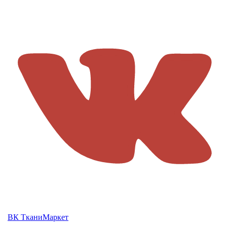
ВК ТканиМаркет