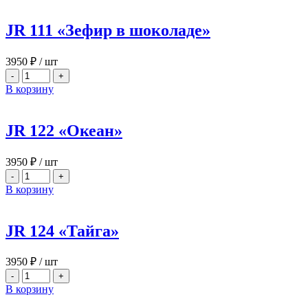
JR 111 «Зефир в шоколаде»
3950
₽
/ шт
-
+
В корзину
JR 122 «Океан»
3950
₽
/ шт
-
+
В корзину
JR 124 «Тайга»
3950
₽
/ шт
-
+
В корзину