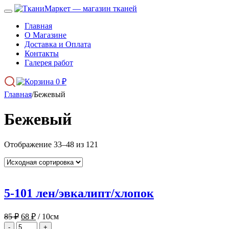
Главная
О Магазине
Доставка и Оплата
Контакты
Галерея работ
0
₽
Главная
/
Бежевый
Бежевый
Отображение 33–48 из 121
5-101 лен/эвкалипт/хлопок
Первоначальная
Текущая
85
₽
68
₽
/ 10см
цена
цена:
-
+