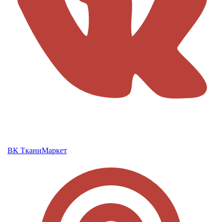
ВК ТканиМаркет