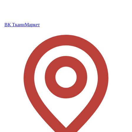
ВК ТканиМаркет