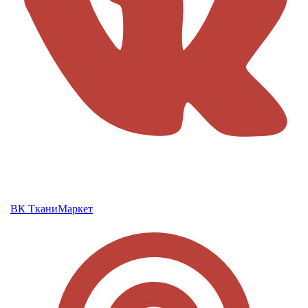
ВК ТканиМаркет