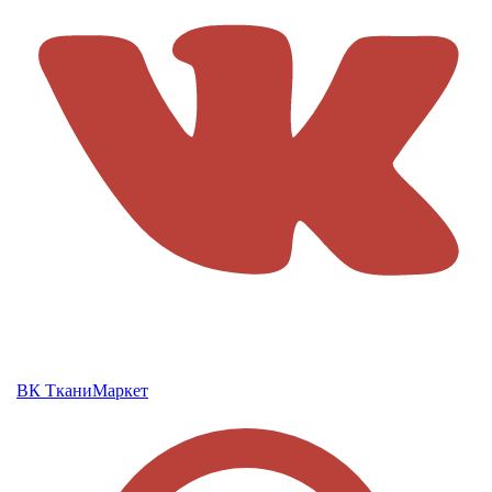
ВК ТканиМаркет