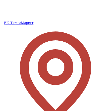
ВК ТканиМаркет