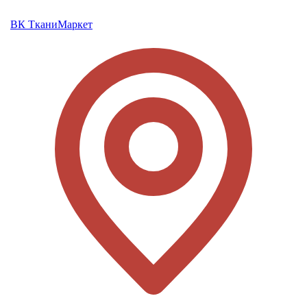
ВК ТканиМаркет