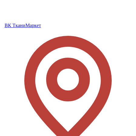
ВК ТканиМаркет