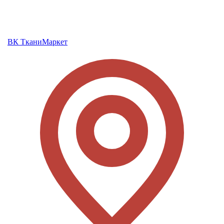
ВК ТканиМаркет