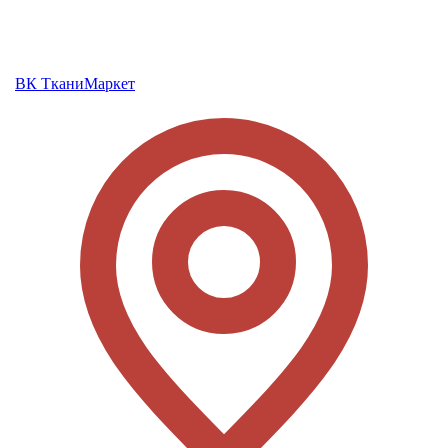
ВК ТканиМаркет