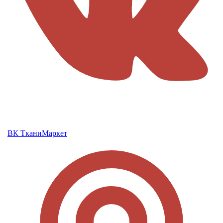
ВК ТканиМаркет