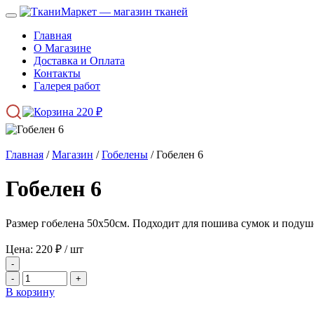
Главная
О Магазине
Доставка и Оплата
Контакты
Галерея работ
220
₽
Главная
/
Магазин
/
Гобелены
/ Гобелен 6
Гобелен 6
Размер гобелена 50х50см. Подходит для пошива сумок и подуше
Цена:
220
₽
/ шт
-
-
+
В корзину