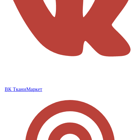
ВК ТканиМаркет