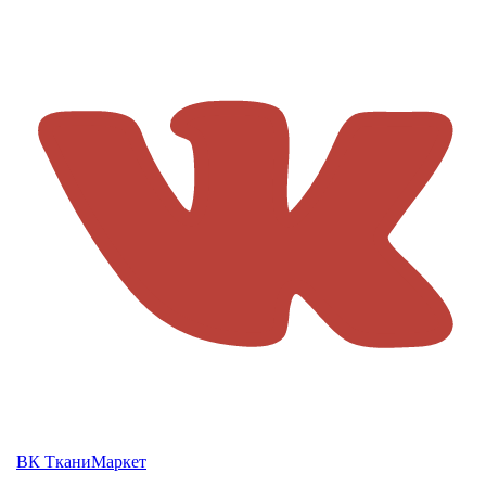
ВК ТканиМаркет