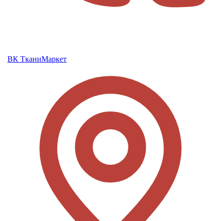
ВК ТканиМаркет