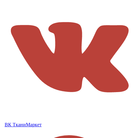
ВК ТканиМаркет