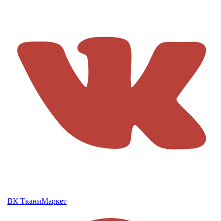
ВК ТканиМаркет