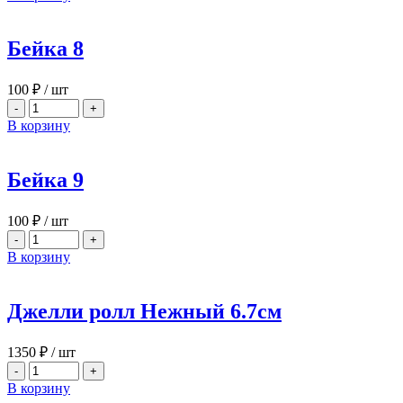
Бейка 8
100
₽
/ шт
-
+
В корзину
Бейка 9
100
₽
/ шт
-
+
В корзину
Джелли ролл Нежный 6.7см
1350
₽
/ шт
-
+
В корзину