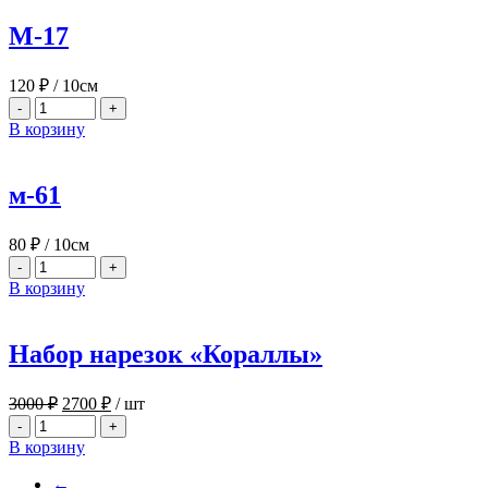
М-17
120
₽
/ 10см
-
+
В корзину
м-61
80
₽
/ 10см
-
+
В корзину
Набор нарезок «Кораллы»
Первоначальная
Текущая
3000
₽
2700
₽
/ шт
цена
цена:
-
+
составляла
2700 ₽.
В корзину
3000 ₽.
←