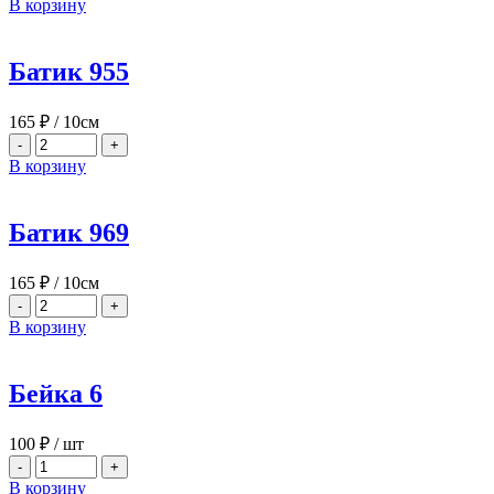
В корзину
Батик 955
165
₽
/ 10см
-
+
В корзину
Батик 969
165
₽
/ 10см
-
+
В корзину
Бейка 6
100
₽
/ шт
-
+
В корзину