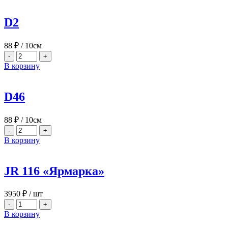
D2
88
₽
/ 10см
-
+
В корзину
D46
88
₽
/ 10см
-
+
В корзину
JR 116 «Ярмарка»
3950
₽
/ шт
-
+
В корзину