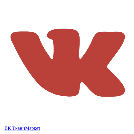
ВК ТканиМаркет