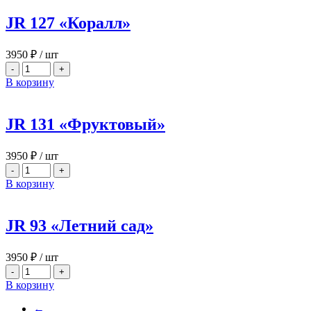
JR 127 «Коралл»
3950
₽
/ шт
-
+
В корзину
JR 131 «Фруктовый»
3950
₽
/ шт
-
+
В корзину
JR 93 «Летний сад»
3950
₽
/ шт
-
+
В корзину
←