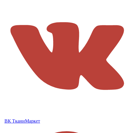
ВК ТканиМаркет