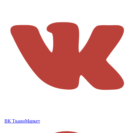
ВК ТканиМаркет