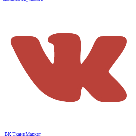
ВК ТканиМаркет