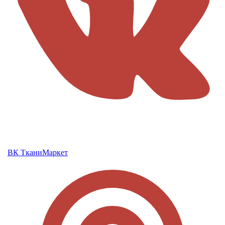
ВК ТканиМаркет