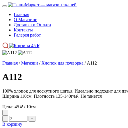
Главная
О Магазине
Доставка и Оплата
Контакты
Галерея работ
45
₽
Главная
/
Магазин
/
Хлопок для пэчворка
/ А112
А112
100% хлопок для лоскутного шитья. Идеально подходит для пэ
Ширина 110см. Плотность 135-140г/м². Не тянется
Цена:
45
₽
/ 10см
-
-
+
В корзину