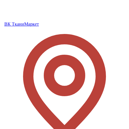
ВК ТканиМаркет