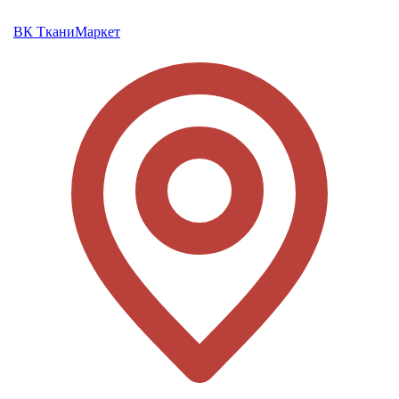
ВК ТканиМаркет