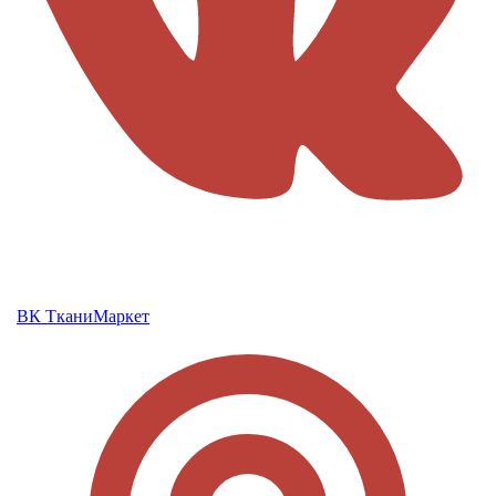
ВК ТканиМаркет