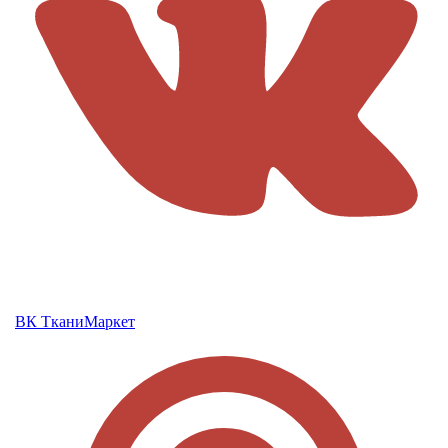
ВК ТканиМаркет