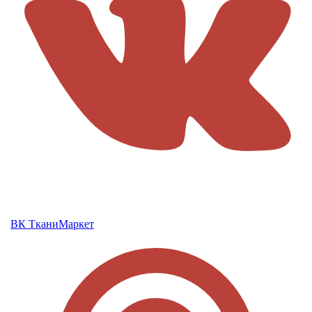
ВК ТканиМаркет