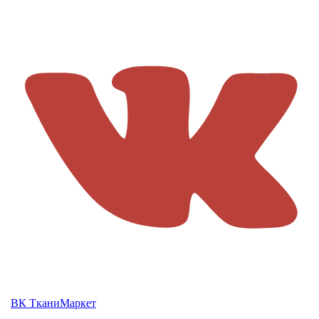
ВК ТканиМаркет